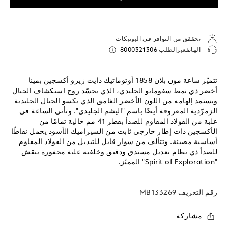
تحققق من التوافر في البوتيكات
الهاتفعبرالطلب
8000321306
تتميّز ساعة مون بلان 1858 أوتوماتيك دايت زيرو أكسجين بمينا
أخضر ذي نمط سفوماتو الجليدي، الذي يجسّد روح استكشاف الجبال
ويستمد إلهامه من اللون الأخضر الغامق الذي يكسو الجبال الجليدية
الزمرّدية المعروفة أيضًا باسم "اليشم الجليدي". وتأتي الساعة في
علبة من الفولاذ المقاوم للصدأ بقطر 41 مم خالية تمامًا من
الأكسجين ذات إطار خارجي ثابت من السيراميك الأسود يحمل نقاطًا
أساسية مضيئة. وتتألف من سوار قابل للتبديل من الفولاذ المقاوم
للصدأ ذي نظام تعديل مستدق ودقيق وخلفية علبة محفورة بنقش
"Spirit of Exploration" المميّز.
رقم التعريف
MB133269
مشاركة