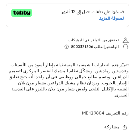
تحققق من التوافر في البوتيكات
الهاتفعبرالطلب
8000321306
تتميّز هذه النظارات الشمسية المستطيلة بإطار أسود من الأسيتات
وعدستين رماديتين. ويشكّل نظام المشبك العنصر المركزي لتصميم
الذراعين، ويتسم بطابع جمالي ووظيفي في آن واحد لأنه يتيح تعليق
الإطار بالجيوب. ويزدان نظام مشبك الذراعين بشعار مون بلان
الشبيه بالإكليل الثلجي ونُقش شعار مون بلان بالليزر على العدسة
اليسرى.
رقم التعريف
MB129804
مشاركة