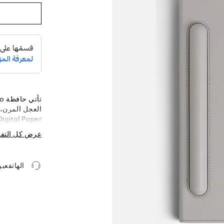
تشتهر به أرقى
عرض كل التف
واحدٍ. ويتميّز
ملحوظة تثبِّت
الذكي على تشغ
الهاتفعب
الذين يقدّرون
كل لحظة، سواء
جانبًا أثناء ا
والمواد التي ل