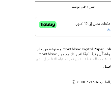
شراء في بوتيك
تأتي حافظة Montblanc Digital Paper Folio مصنوعة من جلد
العجل المرن، وتُشكِّل رفيقًا أنيقًا لتجربتك مع جهاز Montblanc
Digital Paper. صُنعت الحافظة بنفس قدر الانتباه للتفاصيل الذي
 قطع مون بلان، لتجمع بين الحماية والرقي في آنٍ
اصيل
 تصميمها السلس والمنظَّم بحوامل مغناطيسية غير
 جهازك بدقة وسهولة، في حين تعمل وظيفة الفتح
يل الجهاز بلطف عندما تبدأ عملك. صُمِّمت
رالطلب
8000321306
الحافظة Montblanc Digital Paper Folio لتناسب الأشخاص
 الرقي الهادئ، فهي تضفي لمسة من الأناقة على
 كانت على المكتب، أو محمولة باليد، أو موضوعة
جتماع. وتحقق توازنًا مدروسًا بين الشكل، والوظيفة،
ا تفقد بريقها بمرور الوقت.