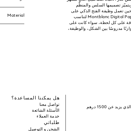
يتميّز تصميمها السلس والمنظَّم
حين تعمل وظيفة الفتح الذكي على
Material
تشغيل الجهاز بلطف عندما تبدأ عملك. صُمِّمت الحافظة Montblanc Digital Paper Folio لتناسب
اقة على كل لحظة، سواء كانت على
وازنًا مدروسًا بين الشكل، والوظيفة،
هل يمكننا المساعدة؟
تواصل معنا
سجل و احصل على خصم بقيمة 100 درهم إماراتي لطلبك التالي الذي يزيد عن 1500 درهم
الأسئلة الشائعة
خدمة العملاء
طلباتي
الشحن و التوصيل