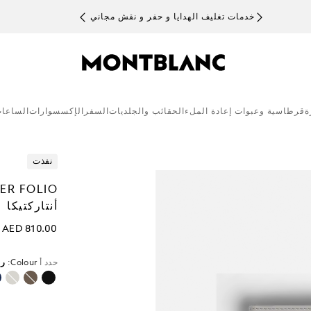
خدمات تغليف الهدايا و حفر و نقش مجاني
ة
قرطاسية وعبوات إعادة الملء
الحقائب والجلديات
السفر
الإكسسوارات
الساعا
نفذت
أنتاركتيكا
AED 810.00
حدد أ
Colour:
رم
محدد