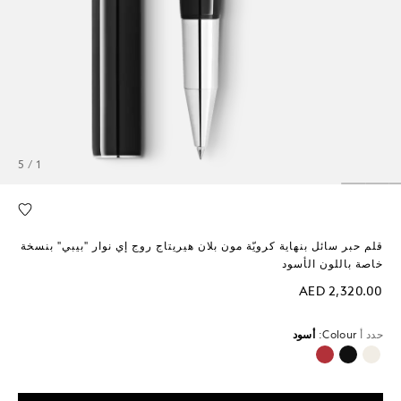
1 / 5
قلم حبر سائل بنهاية كرويّة مون بلان هيريتاج روج إي نوار "بيبي" بنسخة
خاصة باللون الأسود
AED 2,320.00
حدد أ
Colour:
أسود
محدد