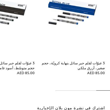
3 عبوّات لقلم حبر سائل بنهاية كرويّة، حجم
3 عبوّات لقلم حبر سائل 
صغير، أزرق ملكي
حجم متوسّط، أسود غا
AED 85.00
AED 85.00
اشترك في نشرة مون بلان الإخبارية