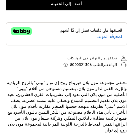
أضف إلى الحقيبة
تحققق من التوافر في البوتيكات
الهاتفعبرالطلب
8000321306
تحتفي مجموعة مون بلان هيريتاج روج إي نوار "بيبي" بالروح الريادية
والإرث الغني لدار مون بلان. بتصميم مستوحى من أقلام "بيبي"
الأصلية من مون بلان التي تعود إلى عشرينيات القرن العشرين، تعيد
مون بلان تقديم التصميم المبتدع وتضفي عليه لمسة عصرية. يصف
الاسم "بيبي" بطريقة مبهجة حجمها الصغير مقارنة بأقلام مون بلان
الأخرى. تأتي هذه الأقلام مصنوعة من اللّكر الثمين باللون الأسود مع
قطع تركيبية مطلية بالبلاتين المميّز، ومُزيَّنة بشعار مون بلان من
الراتنج الثمين المحاط بالدرجة اللونية المرجانية لمجموعة مون بلان
روج إي نوار.