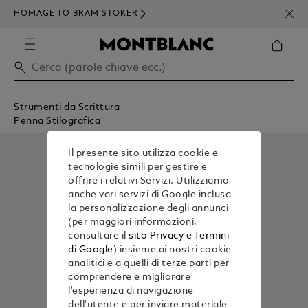
ISCR
HOMAGE TO BRAM STOKER
ORDI
Strumenti da Scrittura
Penna Stilografica
Il presente sito utilizza cookie e
tecnologie simili per gestire e
offrire i relativi Servizi. Utilizziamo
anche vari servizi di Google inclusa
la personalizzazione degli annunci
(per maggiori informazioni,
consultare il
sito Privacy e Termini
di Google
) insieme ai nostri cookie
analitici e a quelli di terze parti per
comprendere e migliorare
l'esperienza di navigazione
dell'utente e per inviare materiale