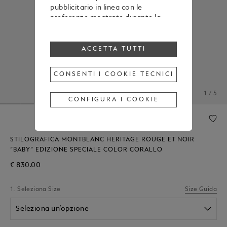
pubblicitario in linea con le
preferenze mostrate durante la
navigazione
Per modificare o revocare il tuo
consenso all’utilizzo di alcuni o di
ACCETTA TUTTI
tutti i cookie, clicca “Configura i
cookie”, oppure, per maggiori
CONSENTI I COOKIE TECNICI
informazioni, consulta la nostra
Cookie Policy
.
1 / 5
Cliccando su “Accetta tutti”, esprimi
CONFIGURA I COOKIE
il tuo consenso all’utilizzo dei
cookie sopraindicati.
Cliccando su “Consenti i cookie
tecnici”, esprimi il tuo consenso
STILOGRAFICA MONTBLANC HERITAGE ROUGE ET NOIR
soltanto all’utilizzo dei cookie
“BABY” EDIZIONE SPECIALE COLOR CORALLO
tecnici.
€ 830.00
1. Seleziona Size
Size Guida
Seleziona un’opzione